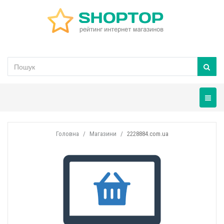
Навігац
Головна
Магазини
2228884.com.ua