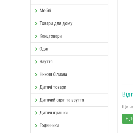
Меблі
Товари для дому
Канцтовари
Одяг
Взуття
Нижня білизна
Дитячі товари
Від
Дитячий одяг та взуття
Ще не
Дитячі іграшки
+ Д
Годинники