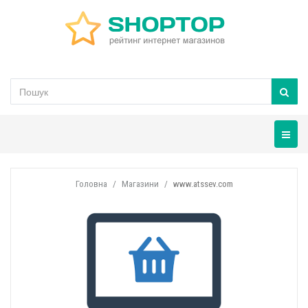
Навігац
Головна
Магазини
www.atssev.com