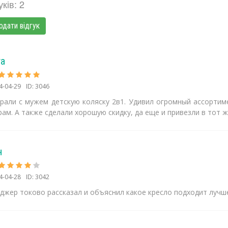
уків: 2
одати відгук
га
4-04-29
ID: 3046
рали с мужем детскую коляску 2в1. Удивил огромный ассортим
ам. А также сделали хорошую скидку, да еще и привезли в тот ж
н
4-04-28
ID: 3042
джер токово рассказал и объяснил какое кресло подходит лучше