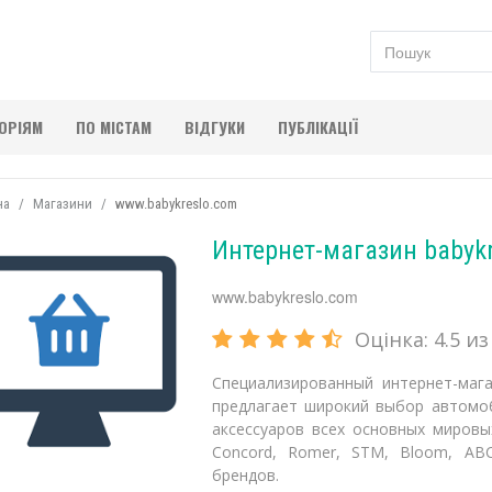
ГОРІЯМ
ПО МІСТАМ
ВІДГУКИ
ПУБЛІКАЦІЇ
на
Магазини
www.babykreslo.com
Интернет-магазин babyk
www.babykreslo.com
Оцінка:
4.5
из 
Специализированный интернет-мага
предлагает широкий выбор автомоб
аксессуаров всех основных мировых 
Concord, Romer, STM, Bloom, AB
брендов.