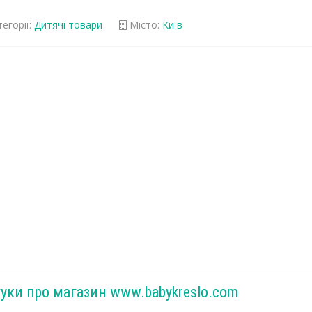
егорії:
Дитячі товари
Місто:
Київ
гуки про магазин www.babykreslo.com