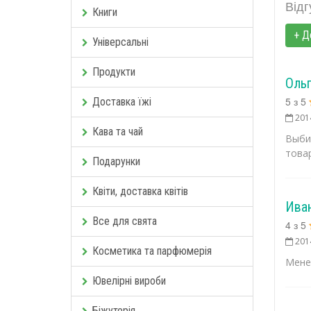
Відг
Книги
+ Д
Універсальні
Продукти
Оль
5
з
5
Доставка їжі
201
Кава та чай
Выби
товар
Подарунки
Квіти, доставка квітів
Ива
Все для свята
4
з
5
201
Косметика та парфюмерія
Мене
Ювелірні вироби
Біжутерія