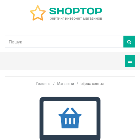
Навігац
Головна
Магазини
bijoux.com.ua