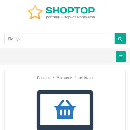
Навігац
Головна
Магазини
cet.biz.ua