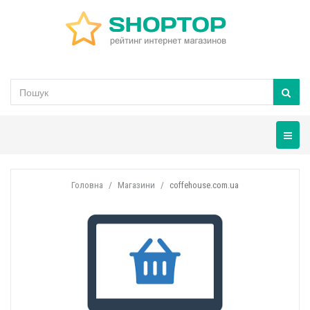
Навігац
Головна
Магазини
coffehouse.com.ua