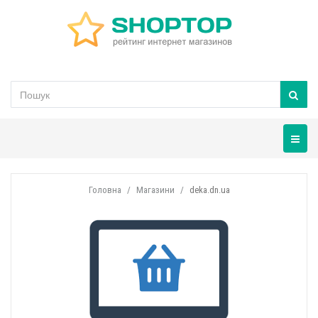
Навігац
Головна
Магазини
deka.dn.ua