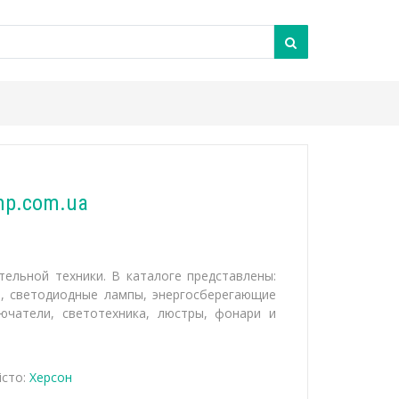
mp.com.ua
тельной техники. В каталоге представлены:
и, светодиодные лампы, энергосберегающие
ючатели, светотехника, люстры, фонари и
сто:
Херсон