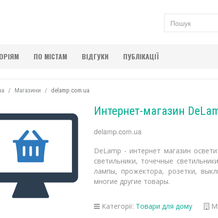
ГОРІЯМ
ПО МІСТАМ
ВІДГУКИ
ПУБЛІКАЦІЇ
на
Магазини
delamp.com.ua
Интернет-магазин DeLa
delamp.com.ua
DeLamp - интернет магазин освети
светильники, точечные светильник
лампы, прожектора, розетки, выкл
многие другие товары.
Категорії:
Товари для дому
Мі