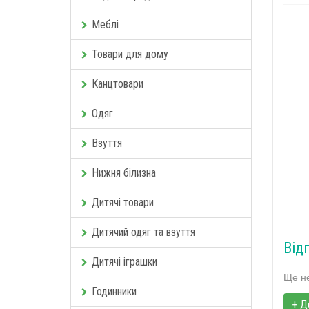
Меблі
Товари для дому
Канцтовари
Одяг
Взуття
Нижня білизна
Дитячі товари
Дитячий одяг та взуття
Від
Дитячі іграшки
Ще не
Годинники
+ Д