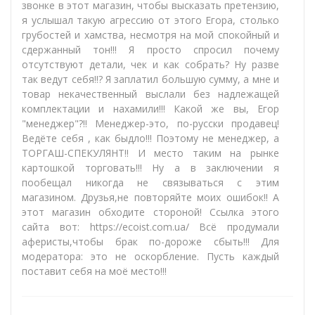
звонке в этот магазин, чтобы высказать претензию,
я услышал такую агрессию от этого Егора, столько
грубостей и хамства, несмотря на мой спокойный и
сдержанный тон!!! Я просто спросил почему
отсутствуют детали, чек и как собрать? Ну разве
так ведут себя!!? Я заплатил большую сумму, а мне и
товар некачественный выслали без надлежащей
комплектации и нахамили!!! Какой же вы, Егор
"менеджер"?!! Менеджер-это, по-русски продавец!
Ведёте себя , как быдло!!! Поэтому не менеджер, а
ТОРГАШ-СПЕКУЛЯНТ!! И место таким на рынке
картошкой торговать!!! Ну а в заключении я
пообещал никогда не связываться с этим
магазином. Друзья,не повторяйте моих ошибок!! А
этот магазин обходите стороной! Ссылка этого
сайта вот: https://ecoist.com.ua/ Всё продумали
аферисты,чтобы брак по-дороже сбыть!!! Для
модератора: это не оскорбление. Пусть каждый
поставит себя на моё место!!!