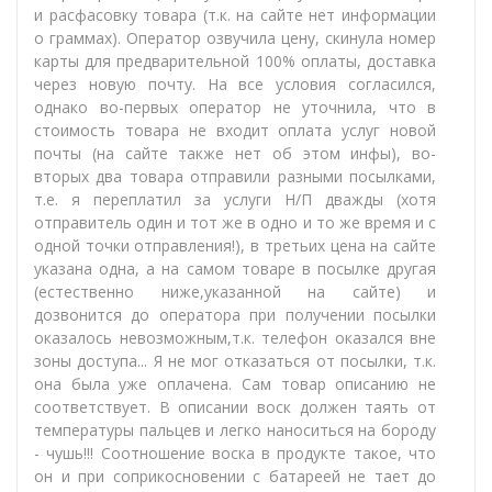
и расфасовку товара (т.к. на сайте нет информации
о граммах). Оператор озвучила цену, скинула номер
карты для предварительной 100% оплаты, доставка
через новую почту. На все условия согласился,
однако во-первых оператор не уточнила, что в
стоимость товара не входит оплата услуг новой
почты (на сайте также нет об этом инфы), во-
вторых два товара отправили разными посылками,
т.е. я переплатил за услуги Н/П дважды (хотя
отправитель один и тот же в одно и то же время и с
одной точки отправления!), в третьих цена на сайте
указана одна, а на самом товаре в посылке другая
(естественно ниже,указанной на сайте) и
дозвонится до оператора при получении посылки
оказалось невозможным,т.к. телефон оказался вне
зоны доступа... Я не мог отказаться от посылки, т.к.
она была уже оплачена. Сам товар описанию не
соответствует. В описании воск должен таять от
температуры пальцев и легко наноситься на бороду
- чушь!!! Соотношение воска в продукте такое, что
он и при соприкосновении с батареей не тает до