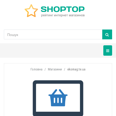
Навігац
Головна
Магазини
ekomag.te.ua