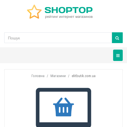
Навігац
Головна
Магазини
elitbutik.com.ua