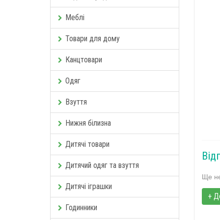
Меблі
Товари для дому
Канцтовари
Одяг
Взуття
Нижня білизна
Дитячі товари
Від
Дитячий одяг та взуття
Ще не
Дитячі іграшки
+ Д
Годинники