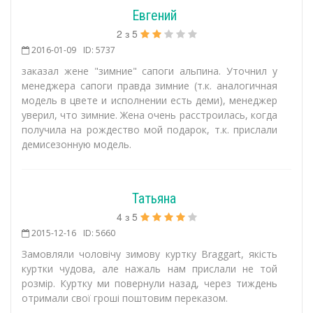
Евгений
2
з
5
2016-01-09
ID: 5737
заказал жене "зимние" сапоги альпина. Уточнил у
менеджера сапоги правда зимние (т.к. аналогичная
модель в цвете и исполнении есть деми), менеджер
уверил, что зимние. Жена очень расстроилась, когда
получила на рождество мой подарок, т.к. прислали
демисезонную модель.
Татьяна
4
з
5
2015-12-16
ID: 5660
Замовляли чоловічу зимову куртку Braggart, якість
куртки чудова, але нажаль нам прислали не той
розмір. Куртку ми повернули назад, через тиждень
отримали свої гроші поштовим переказом.