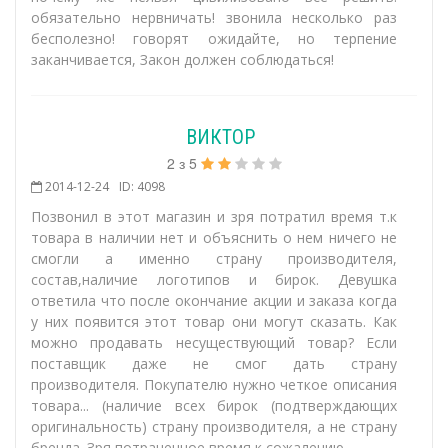
обязательно нервничать! звонила несколько раз
бесполезно! говорят ожидайте, но терпение
заканчивается, Закон должен соблюдаться!
ВИКТОР
2
з
5
2014-12-24
ID: 4098
Позвонил в этот магазин и зря потратил время т.к
товара в наличии нет и объяснить о нем ничего не
смогли а именно страну производителя,
состав,наличие логотипов и бирок. Девушка
ответила что после окончание акции и заказа когда
у них появится этот товар они могут сказать. Как
можно продавать несуществующий товар? Если
поставщик даже не смог дать страну
производителя. Покупателю нужно четкое описания
товара... (наличие всех бирок (подтверждающих
оригинальность) страну производителя, а не страну
бренда. Зря потраченное время к сожалению..