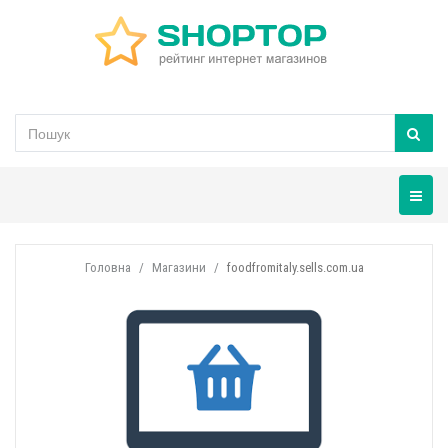
Навігац
Головна
Магазини
foodfromitaly.sells.com.ua