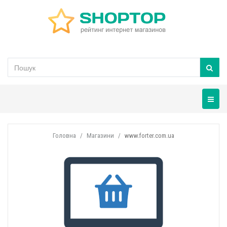
Навігац
Головна
Магазини
www.forter.com.ua