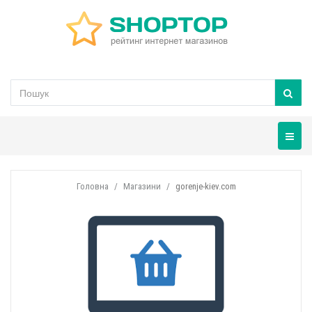
Навігац
Головна
Магазини
gorenje-kiev.com