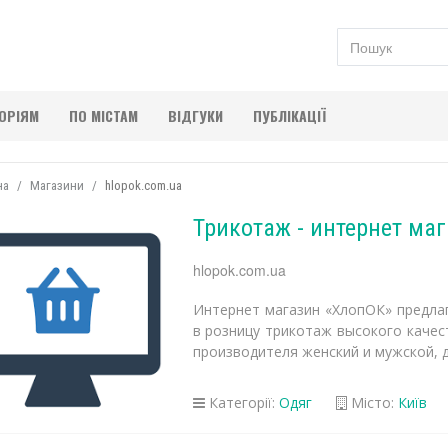
ГОРІЯМ
ПО МІСТАМ
ВІДГУКИ
ПУБЛІКАЦІЇ
на
Магазини
hlopok.com.ua
Трикотаж - интернет ма
hlopok.com.ua
Интернет магазин «ХлопОК» предлаг
в розницу трикотаж высокого качес
производителя женский и мужской, 
Категорії:
Одяг
Місто:
Київ