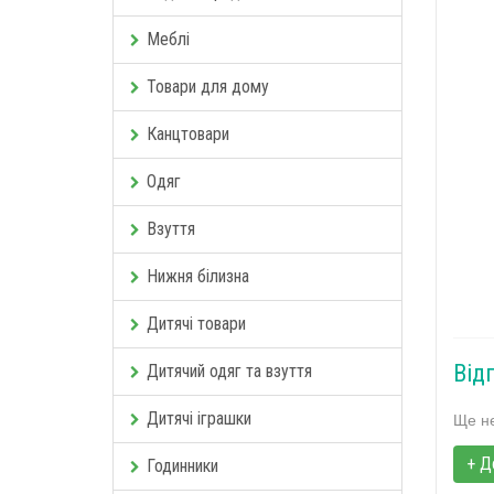
Меблі
Товари для дому
Канцтовари
Одяг
Взуття
Нижня білизна
Дитячі товари
Від
Дитячий одяг та взуття
Дитячі іграшки
Ще не
+ Д
Годинники