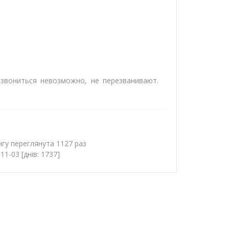
озвониться невозможно, не перезванивают.
гу переглянута 1127 раз
1-03 [днів: 1737]