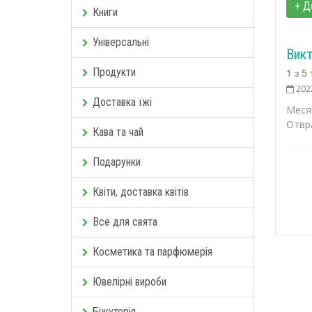
+ Д
Книги
Універсальні
Вик
Продукти
1
з
5
202
Доставка їжі
Меся
Отвра
Кава та чай
Подарунки
Квіти, доставка квітів
Все для свята
Косметика та парфюмерія
Ювелірні вироби
Біжутерія