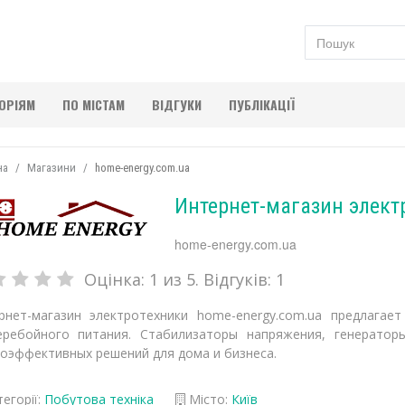
ГОРІЯМ
ПО МІСТАМ
ВІДГУКИ
ПУБЛІКАЦІЇ
на
Магазини
home-energy.com.ua
Интернет-магазин элект
home-energy.com.ua
Оцінка:
1
из 5. Відгуків:
1
рнет-магазин электротехники home-energy.com.ua предлага
еребойного питания. Стабилизаторы напряжения, генератор
гоэффективных решений для дома и бизнеса.
егорії:
Побутова техніка
Місто:
Київ