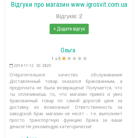
Відгуки про магазин www.igrosvit.com.ua
Відгуків: 2
+ Додати відгук
Ольга
1
з
5
2014-11-12
ID: 3820
Отвратительное качество обслуживания!
Доставленный товар оказался бракованным, а
предоплата не была возвращена! Получается, что
ты оплачиваешь то, что магазин привёз и увёз
бракованный товар по самой дорогой цене за
доставку из возможных! Ответственность за
заводской брак магазин не несёт - т.е. выполняет
просто транспортную функцию брака за ваши
деньги! Не рекомендую категорически!