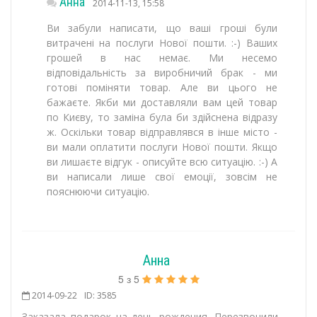
Анна
2014-11-13, 15:58
Ви забули написати, що ваші гроші були
витрачені на послуги Нової пошти. :-) Ваших
грошей в нас немає. Ми несемо
відповідальність за виробничий брак - ми
готові поміняти товар. Але ви цього не
бажаєте. Якби ми доставляли вам цей товар
по Києву, то заміна була би здійснена відразу
ж. Оскільки товар відправлявся в інше місто -
ви мали оплатити послуги Нової пошти. Якщо
ви лишаєте відгук - описуйте всю ситуацію. :-) А
ви написали лише свої емоції, зовсім не
пояснюючи ситуацію.
Анна
5
з
5
2014-09-22
ID: 3585
Заказала подарок на день рождения. Перезвонили,