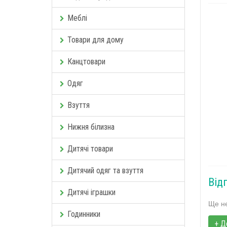
Меблі
Товари для дому
Канцтовари
Одяг
Взуття
Нижня білизна
Дитячі товари
Дитячий одяг та взуття
Від
Дитячі іграшки
Ще не
Годинники
+ Д