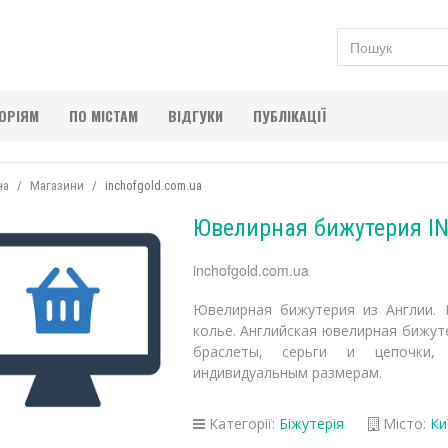
ГОРІЯМ
ПО МІСТАМ
ВІДГУКИ
ПУБЛІКАЦІЇ
на
Магазини
inchofgold.com.ua
Ювелирная бижутерия I
inchofgold.com.ua
Ювелирная бижутерия из Англии. 
колье. Английская ювелирная бижут
браслеты, серьги и цепочки,
индивидуальным размерам.
Категорії:
Біжутерія
Місто:
Ки