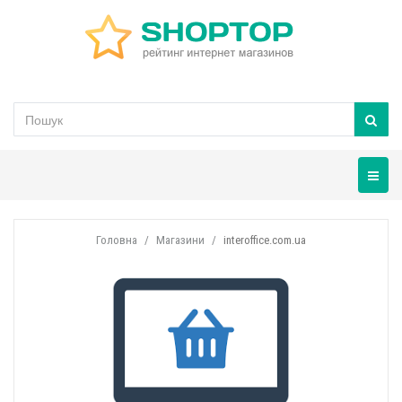
Навігац
Головна
Магазини
interoffice.com.ua