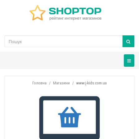
Навігац
Головна
Магазини
www.j-kids.com.ua