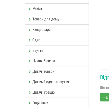
Меблі
Товари для дому
Канцтовари
Одяг
Взуття
Нижня білизна
Дитячі товари
Від
Дитячий одяг та взуття
Ще не
Дитячі іграшки
+ Д
Годинники