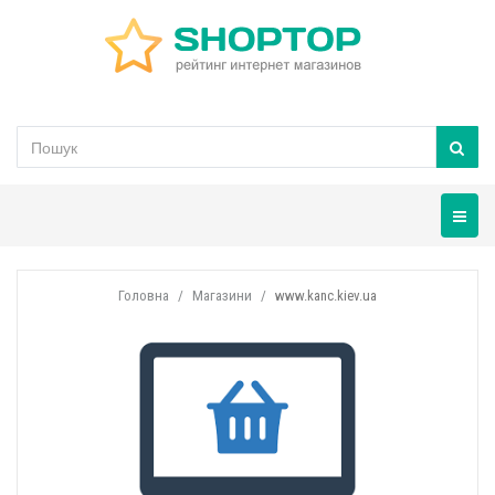
Навігац
Головна
Магазини
www.kanc.kiev.ua