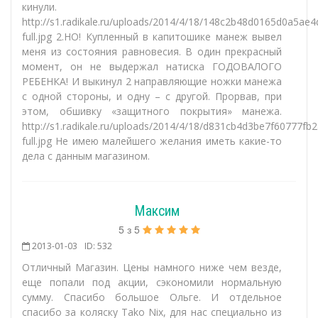
кинули.
http://s1.radikale.ru/uploads/2014/4/18/148c2b48d0165d0a5ae4
full.jpg 2.НО! Купленный в капитошике манеж вывел
меня из состояния равновесия. В один прекрасный
момент, он не выдержал натиска ГОДОВАЛОГО
РЕБЕНКА! И выкинул 2 направляющие ножки манежа
с одной стороны, и одну – с другой. Прорвав, при
этом, обшивку «защитного покрытия» манежа.
http://s1.radikale.ru/uploads/2014/4/18/d831cb4d3be7f60777fb
full.jpg Не имею малейшего желания иметь какие-то
дела с данным магазином.
Максим
5
з
5
2013-01-03
ID: 532
Отличный Магазин. Цены намного ниже чем везде,
еще попали под акции, сэкономили нормальную
сумму. Спасибо большое Ольге. И отдельное
спасибо за коляску Tako Nix, для нас специально из