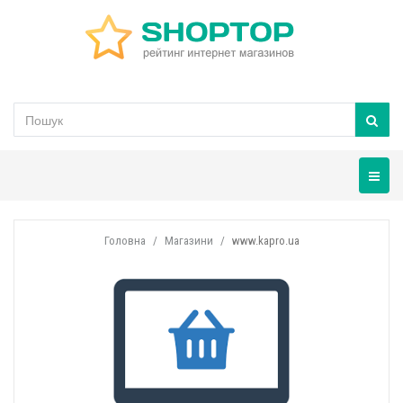
Навігац
Головна
Магазини
www.kapro.ua