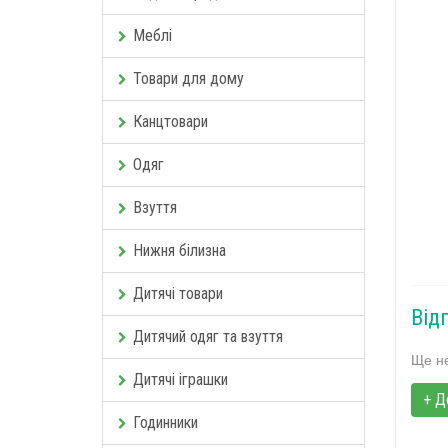
Меблі
Товари для дому
Канцтовари
Одяг
Взуття
Нижня білизна
Дитячі товари
Від
Дитячий одяг та взуття
Ще не
Дитячі іграшки
+ Д
Годинники