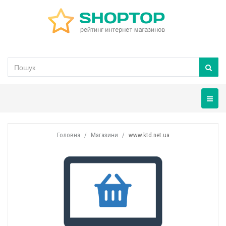
Навігац
Головна
Магазини
www.ktd.net.ua