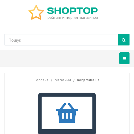
Навігац
Головна
Магазини
megamama.ua