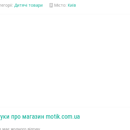
егорії:
Дитячі товари
Місто:
Київ
гуки про магазин motik.com.ua
 має жодного відгуку