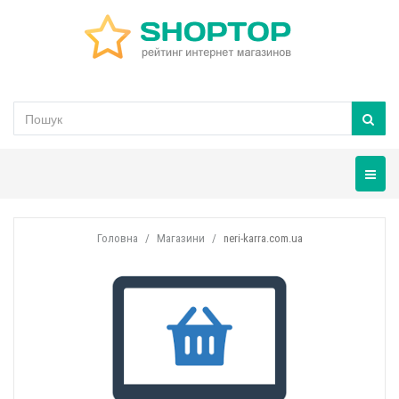
Навігац
Головна
Магазини
neri-karra.com.ua