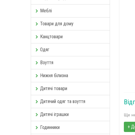
Меблі
Товари для дому
Канцтовари
Одяг
Взуття
Нижня білизна
Дитячі товари
Від
Дитячий одяг та взуття
Дитячі іграшки
Ще не
+ Д
Годинники