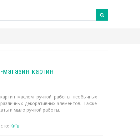
-магазин картин
 картин маслом ручной работы необычных
 различных декоративных элементов. Также
аты и мыло ручной работы.
сто:
Київ