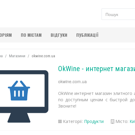
ГОРІЯМ
ПО МІСТАМ
ВІДГУКИ
ПУБЛІКАЦІЇ
на
Магазини
okwine.com.ua
OkWine - интернет магаз
okwine.com.ua
OkWine интернет магазин элитного 
по доступным ценам с быстрой до
Звоните!
Категорії:
Продукти
Місто:
Ки