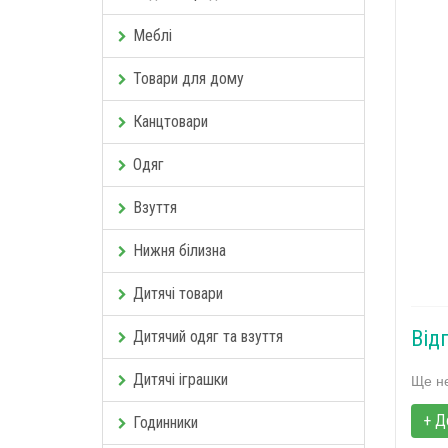
Меблі
Товари для дому
Канцтовари
Одяг
Взуття
Нижня білизна
Дитячі товари
Від
Дитячий одяг та взуття
Дитячі іграшки
Ще не
+ Д
Годинники