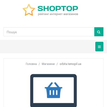
Навігац
Головна
Магазини
orbita.ternopil.ua