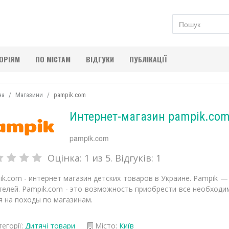
ГОРІЯМ
ПО МІСТАМ
ВІДГУКИ
ПУБЛІКАЦІЇ
на
Магазини
pampik.com
Интернет-магазин pampik.co
pampik.com
Оцінка:
1
из 5. Відгуків:
1
ik.com - интернет магазин детских товаров в Украине. Рampik 
телей. Pampik.com - это возможность приобрести все необходи
я на походы по магазинам.
егорії:
Дитячі товари
Місто:
Київ