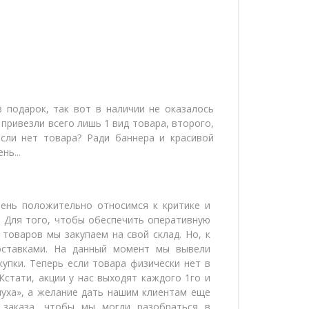
в подарок, так вот в наличии не оказалось
 привезли всего лишь 1 вид товара, второго,
если нет товара? Ради баннера и красивой
нь...
чень положительно относимся к критике и
. Для того, чтобы обеспечить оперативную
товаров мы закупаем на свой склад. Но, к
оставками. На данный момент мы вывели
купки. Теперь если товара физически нет в
Кстати, акции у нас выходят каждого 1го и
ануха», а желание дать нашим клиентам еще
 заказа, чтобы мы могли разобраться в