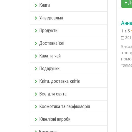
+ Д
Книги
Універсальні
Анн
Продукти
1
з
5
201
Доставка їжі
Зака
товар
Кава та чай
помо
"зама
Подарунки
Квіти, доставка квітів
Все для свята
Косметика та парфюмерія
Ювелірні вироби
Біжутерія