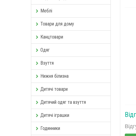
Меблі
Товари для дому
Канцтовари
Одяг
Взуття
Нижня білизна
Дитячі товари
Дитячий одяг та взуття
Від
Дитячі іграшки
Відг
Годинники