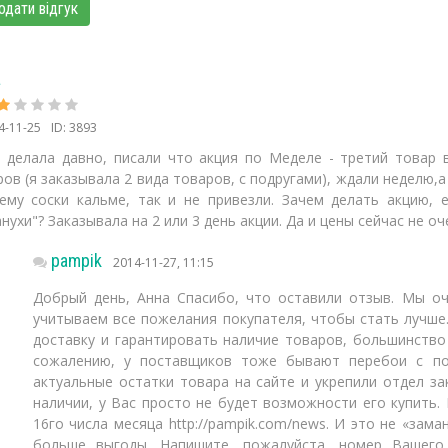
одати відгук
а
4-11-25
ID: 3893
з делала давно, писали что акция по Меделе - третий товар 
ов (я заказывала 2 вида товаров, с подругами), ждали неделю,а
ему соски кальме, так и не привезли. Зачем делать акцию, 
нухи"? Заказывала на 2 или 3 день акции. Да и цены сейчас не оче
pampik
2014-11-27, 11:15
Добрый день, Анна Спасибо, что оставили отзыв. Мы о
учитываем все пожелания покупателя, чтобы стать лучше
доставку и гарантировать наличие товаров, большинство 
сожалению, у поставщиков тоже бывают перебои с п
актуальные остатки товара на сайте и укрепили отдел за
наличии, у Вас просто не будет возможности его купить. 
16го числа месяца http://pampik.com/news. И это не «зам
больше выгоды. Напишите, пожалуйста, номер Вашего