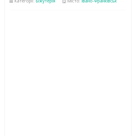
Категорії:
Біжутерія
Місто:
Івано-Франківськ