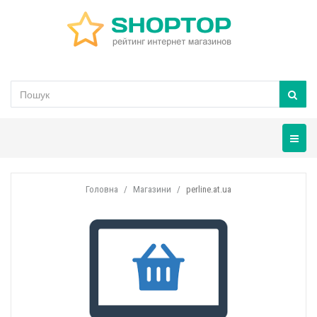
Навігац
Головна
Магазини
perline.at.ua