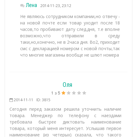
Лена
2014-11-23, 23:12
Не являюсь сотрудником компании,но отвечу -
на новой почте если товар уходит после 18
часов,то пробивают дату след.дня, т.е вполне
возможно,что отправили в среду
таки,но,конечно, не в 2часа дня. Во2, приходит
смс с декларацией номером с новой почты,так
что многие магазины вообще не шлют номера
Оля
1
з
5
2014-11-11
ID: 3815
Сегодня перед заказом решила уточнить наличие
товара. Менеджер по телефону с наездами
требовала быстрее диктовать наименование
товара, который меня интересует. Услышав первое
наименование (из четерых) сказала, что такого