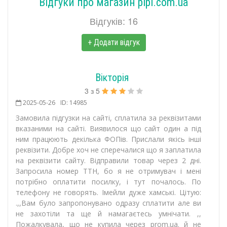
Відгуки про магазин pipi.com.ua
Відгуків: 16
+ Додати відгук
Вікторія
3
з
5
2025-05-26
ID: 14985
Замовила підгузки на сайті, сплатила за реквізитами
вказаними на сайті. Виявилося що сайт один а під
ним працюють декілька ФОПів. Прислали якісь інші
реквізити. Добре хоч не сперечалися що я заплатила
на реквізити сайту. Відправили товар через 2 дні.
Запросила номер ТТН, бо я не отримувач і мені
потрібно оплатити посилку, і тут почалось. По
телефону не говорять. Імейли дуже хамські. Цітую:
.,,Вам було запропонувано одразу сплатити але ви
не захотіли та ще й намагаєтесь умнічати. ,,
Пожалкувала, що не купила через prom.ua. й не