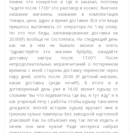
помню что конкретно и где я заказал, поэтому
"ждите после 17.00" это разговор в космос. Внятное
название магазина, название и комплектация
товара, цена, адрес и время доставки. Все эти вещи
пришлось вытягивать от оператора по 1-му слову.
Но это пол беды, запланированная доставка на
20.00(!!!) вообще не состоялась. На следующий день
как ни в чём ни бывало звонок и опять
"здравствуйте это магазин брбрбр, ожидайте
доставку завтра после 17.00"! После
непродолжительных моралечитаний о потерянном
времени с моей стороны доставку перенесли через
пару дней, опять после 20.00 (!!! детский магазин,
какая доставка среди ночи!!!). В итоге в в
договоренный день уже в 16.00 звонит курьер со
словами "вы что издеваетесь где вы, я тут жду" и я
как угарелый лечу с работы чтобы курьер таки меня
дождался. Апогей истории курьер вручает мне в
грязном кульке памперсы без заводской картонной
упаковки!!! Как он объяснил ему так легче ездить и
зачем она мне нужна! Ради интереса набрал
оператора, девушка не смогла мне даже сказать ни