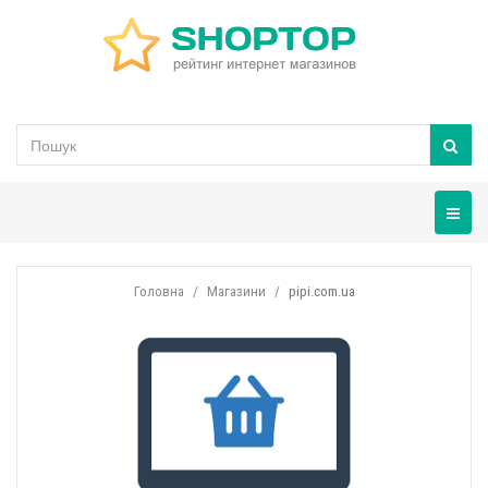
Навігац
Головна
Магазини
pipi.com.ua