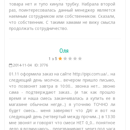
товара нет и тупо кинула трубку. Набрала второй
раз, поинтересовалась данный менеджер является
наемным сотрудником или собственником. Сказали,
что собственник. С такими хамами не вижу смысла
продолжать сотрудничество.
Оля
1
з
5
2014-11-04
ID: 3776
01.11 оформила заказ на сайте http://pipi.com.ua/... на
следующий день молчок... вечером пришло письмо,
что позвонят завтра в 10:00... звонка нет... звоню
сама - подтверждают заказ... (и так как прошло
время и наша смесь заканчивалась а купить ее в
магазине обычном негде...) я уточняю ТОЧНО ли
будет смесь... меня заверяют что ДА! и вот на
следующий день (четвертый между прочим...) в 13:30
мне звонят и говорят что смеси НЕТ 0_0... понятное
дело я возмущаюсь... перезванивают через пол часа