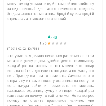
можу там відгук залишити, бо там рейтинг якийсь ну
занадто високий для такого нечемного продавця.
Згадала ,,совєтскіє магазіни,,. Вроді й купила вроді й
отримала , а післясмак поганенький.
Анна
1
з
5
2018-02-02
ID: 7518
Это ужасно, я делала несколько раз заказы в этом
магазине (живу рядом, удобно делать самовывоз).
Каждый раз натыкаюсь на тот момент что товар
есть на сайте и доступен к покупке, а по факту его
нет. Приходится чем-то заменять. Самовывоз это
отврат, пункт самовывоза у охранника на посту то
есть никуда зайти и посмотреть не можешь,
называешь охраннику сумму и он ищет, каждый раз
наш заказ он почему-то найти не мог. Но на вопрос
почему не ставите правильное наличие, мне
отвечают "потому что" или "нет времени".