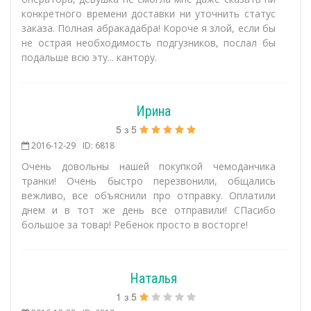
конкретного времени доставки ни уточнить статус
заказа. Полная абракадабра! Короче я злой, если бы
не острая необходимость подгузников, послал бы
подальше всю эту... кантору.
Ирина
5
з
5
2016-12-29
ID: 6818
Очень довольны нашей покупкой чемоданчика
транки! Очень быстро перезвонили, общались
вежливо, все объяснили про отправку. Оплатили
днем и в тот же день все отправили! СПасибо
большое за товар! Ребенок просто в восторге!
Наталья
1
з
5