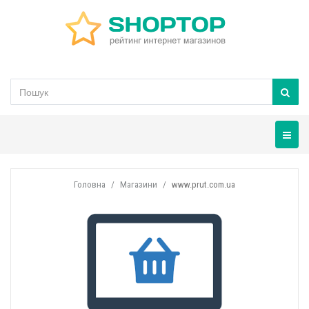
Навігац
Головна
Магазини
www.prut.com.ua