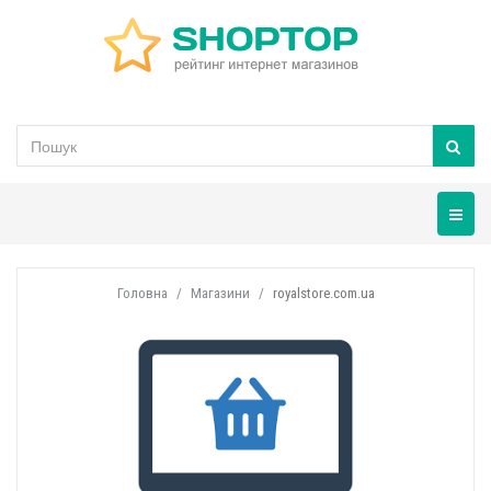
Навігац
Головна
Магазини
royalstore.com.ua