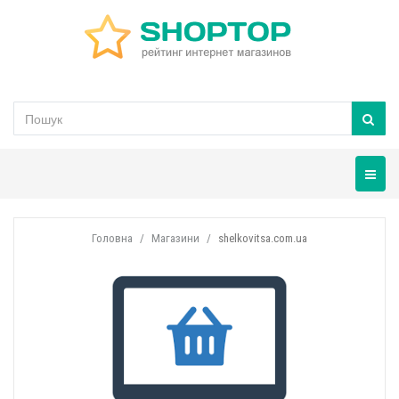
Навігац
Головна
Магазини
shelkovitsa.com.ua