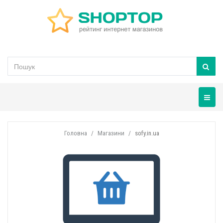
Навігац
Головна
Магазини
sofy.in.ua