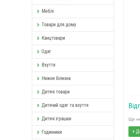
Меблі
Товари для дому
Канцтовари
Одяг
Взуття
Нижня білизна
Дитячі товари
Від
Дитячий одяг та взуття
Дитячі іграшки
Ще не
+ Д
Годинники