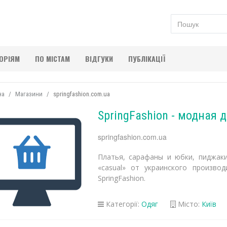
ГОРІЯМ
ПО МІСТАМ
ВІДГУКИ
ПУБЛІКАЦІЇ
на
Магазини
springfashion.com.ua
SpringFashion - модная
springfashion.com.ua
Платья, сарафаны и юбки, пиджаки
«casual» от украинского произво
SpringFashion.
Категорії:
Одяг
Місто:
Київ