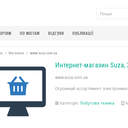
ГОРІЯМ
ПО МІСТАМ
ВІДГУКИ
ПУБЛІКАЦІЇ
на
Магазини
www.suza.com.ua
Интернет-магазин Suza,
www.suza.com.ua
Огромный ассортимент электроники и
Категорії:
Побутова техніка
М