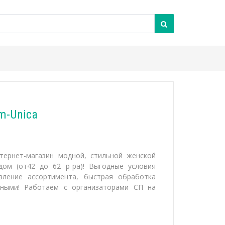
m-Unica
тернет-магазин модной, стильной женской
ом (от42 до 62 р-ра)! Выгодные условия
вление ассортимента, быстрая обработка
шными! Работаем с организаторами СП на