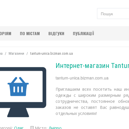
ГОРІЯМ
ПО МІСТАМ
ВІДГУКИ
ПУБЛІКАЦІЇ
на
Магазини
tantum-unica.bizman.com.ua
Интернет-магазин Tantu
tantum-unica.bizman.com.ua
Приглашаем всех посетить наш ин
одежды с широким размерным ряд
сотрудничества, постоянное обно
заказов не оставят Вас равноду
отдельных условиях!
егорії:
Одяг
Місто:
Дніпро