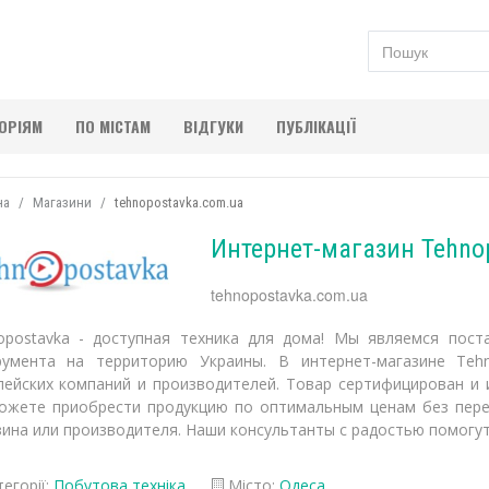
ГОРІЯМ
ПО МІСТАМ
ВІДГУКИ
ПУБЛІКАЦІЇ
на
Магазини
tehnopostavka.com.ua
Интернет-магазин Tehno
tehnopostavka.com.ua
opostavka - доступная техника для дома! Мы являемся пост
румента на территорию Украины. В интернет-магазине Tehn
пейских компаний и производителей. Товар сертифицирован и 
ожете приобрести продукцию по оптимальным ценам без переп
зина или производителя. Наши консультанты с радостью помогу
егорії:
Побутова техніка
Місто:
Одеса