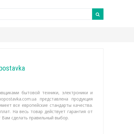
postavka
авщиками бытовой техники, электроники и
opostavka.com.ua представлена продукция
имеет все европейские стандарты качества.
лат. На весь товар действует гарантия от
т Вам сделать правильный выбор.