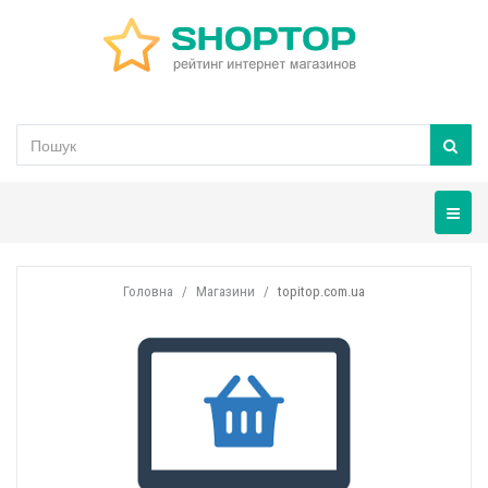
Навігац
Головна
Магазини
topitop.com.ua