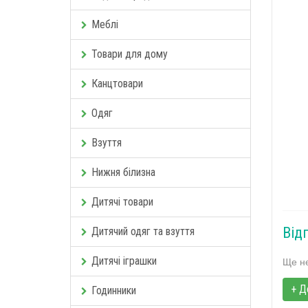
Меблі
Товари для дому
Канцтовари
Одяг
Взуття
Нижня білизна
Дитячі товари
Від
Дитячий одяг та взуття
Дитячі іграшки
Ще не
+ Д
Годинники