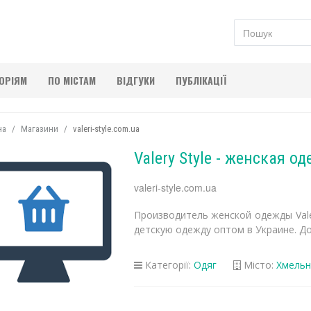
ГОРІЯМ
ПО МІСТАМ
ВІДГУКИ
ПУБЛІКАЦІЇ
на
Магазини
valeri-style.com.ua
Valery Style - женская о
valeri-style.com.ua
Производитель женской одежды Vale
детскую одежду оптом в Украине. До
Категорії:
Одяг
Місто:
Хмельн