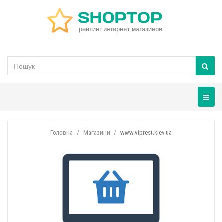
Навігац
Головна
Магазини
www.viprest.kiev.ua